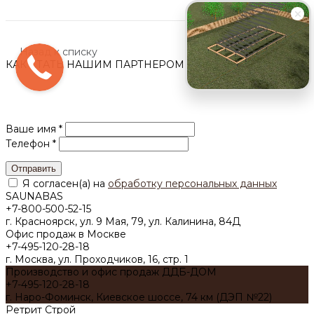
Назад к списку
КАК СТАТЬ НАШИМ ПАРТНЕРОМ
Мы перезвоним Вам с номера
+7-495-120-28-
18
сохраните наш контакт.
Ваше имя *
Телефон *
Отправить
Я согласен(а) на
обработку персональных данных
SAUNABAS
+7-800-500-52-15
г. Красноярск, ул. 9 Мая, 79, ул. Калинина, 84Д
Офис продаж в Москве
+7-495-120-28-18
г. Москва, ул. Проходчиков, 16, стр. 1
Производство и офис продаж ДДБ-ДОМ
+7-495-120-28-18
г. Наро-Фоминск, Киевское шоссе, 74 км (ДЭП №22)
Ретрит Строй